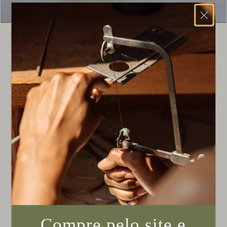
Solitário Ponto
R$ 2.650,00
SIZE
QUANT.
Encomendar
Compre pelo site e