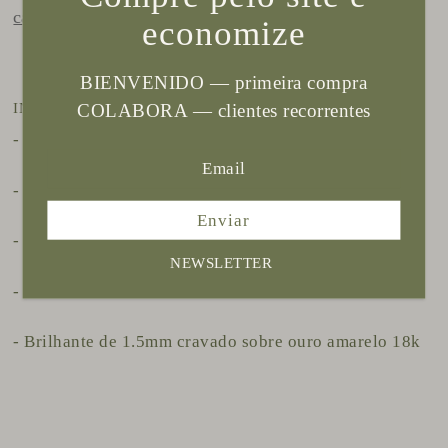
calcular frete
economize
PRAZO POSTAGEM
BIENVENIDO — primeira compra
COLABORA — clientes recorrentes
INFORMAÇÃO DO PRODUTO
- Acabamento fosco
- Fio redondo de 1.8 mm
Enviar
- prata 950.
NEWSLETTER
- Parte interna acabamento brilhante .
- Brilhante de 1.5mm cravado sobre ouro amarelo 18k