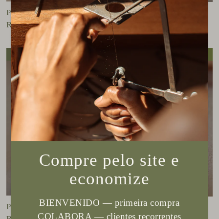
Pingente Opala Prata
Pingente Pedra da Lua II
R$ 340,00
R$ 530,00
Novo
Sale
(Salvar R$ 115,00)
Compre pelo site e
economize
BIENVENIDO — primeira compra
Pingente Pedra da Lua
Pingente Colar Arrudinha
COLABORA — clientes recorrentes
R$ 520,00