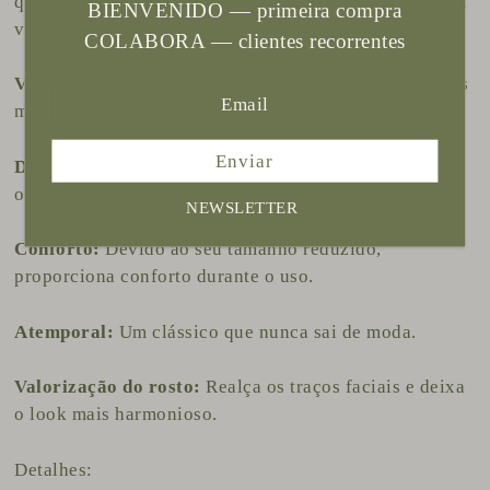
que busca um toque de elegância e sofisticação em seu
BIENVENIDO — primeira compra
visual.
COLABORA — clientes recorrentes
Versatilidade:
Combina com diversos estilos, desde os
mais clássicos até os mais modernos.
Enviar
Discreto e elegante:
Ideal para o dia a dia, trabalho e
ocasiões mais formais.
NEWSLETTER
Conforto:
Devido ao seu tamanho reduzido,
proporciona conforto durante o uso.
Atemporal:
Um clássico que nunca sai de moda.
Valorização do rosto:
Realça os traços faciais e deixa
o look mais harmonioso.
Detalhes: