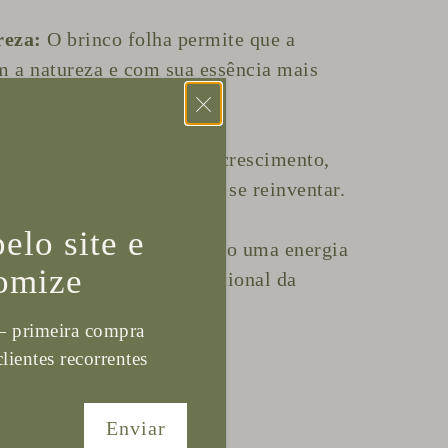
esquecido de comprar antes um presente (risos) e
receber dentro de um prazo menor, poderemos at
reza:
O brinco folha permite que a
dependendo da nossa agenda do período.
m a natureza e com sua essência mais
Por gentileza, entre em contato para conferir a
disponibilidade antes de realizar seu pedido (poi
imboliza a renovação e o crescimento,
entendemos que se foi finalizado você está conc
 buscar novos desafios e a se reinventar.
com nosso tempo de elaboração). Não se preocu
elo site e
pensar em uma embalagem caso seja presente, aq
logia da folha traz consigo uma energia
omize
isso é tomado em conta e você receberá sua peça
fluenciar o bem-estar emocional da
prontinha para dar de mimo.
primeira compra
ntes recorrentes
Enviar