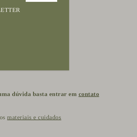
ETTER
o em ouro e banho.
o 1.2 x 0.9 cm
guma dúvida basta entrar em
contato
 os
materiais e cuidados