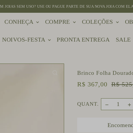
M JOIAS SEM USO? USE OU PAGUE PARTE DE SUA NOVA JOIA COM ELA
CONHEÇA
COMPRE
COLEÇÕES
OB
NOIVOS-FESTA
PRONTA ENTREGA
SALE
Brinco Folha Dourad
R$ 367,00
R$ 525
QUANT.
Encomend