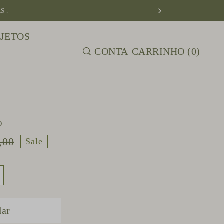
S .
JETOS
CONTA
CARRINHO
(
0
)
o
,00
Sale
ar