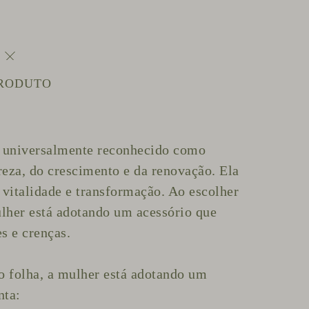
PRODUTO
-
Até 35 dias úteis
para
anéis,braceletes e peças
da aba pronta entrega.
-
Pronta entrega
até 5 dias útei
s postagem ou 24
 universalmente reconhecido como
retirada .
reza, do crescimento e da renovação. Ela
, vitalidade e transformação. Ao escolher
Prezamos muito pela qualidade e como cada peça 
ulher está adotando um acessório que
à mão e tudo muito artesanal, nosso trabalho é li
es e crenças.
Pedimos um prazo máximo de
até 35 dias úteis
fazermos a postagem da sua compra (geralmente
o folha, a mulher está adotando um
enviamos antes do prazo), mas caso você tenha
nta: