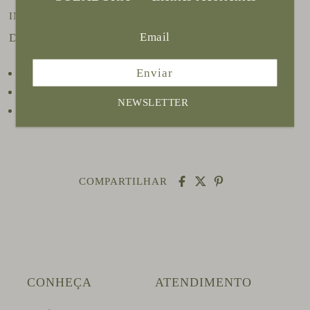
INFORMAÇÃO DO PRODUTO
Detalhes:
Enviar
Prata 950 com banho em ouro 18k
Flor com 2 cm aproximadamente
NEWSLETTER
Haste com 5,5 cm
COMPARTILHAR
CONHEÇA
ATENDIMENTO